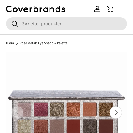
Meny
HOPP TIL INNHOLD
Logg inn
Handlekur
Søk
Søk
Hjem
Rose Metals Eye Shadow Palette
FORRIGE
NESTE