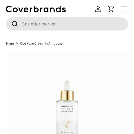
Meny
HOPP TIL INNHOLD
Logg inn
Handlekur
Søk
Søk
Hjem
Rice Pure Cream In Ampoule