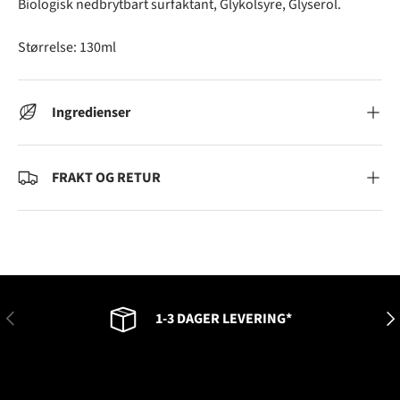
Biologisk nedbrytbart surfaktant, Glykolsyre, Glyserol.
Størrelse: 130ml
Ingredienser
FRAKT OG RETUR
FORRIGE
NES
1-3 DAGER LEVERING*