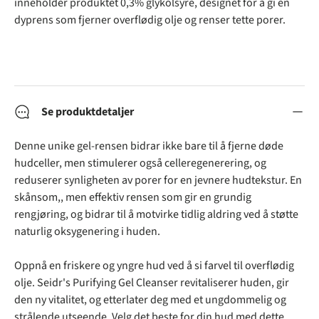
inneholder produktet 0,3% glykolsyre, designet for å gi en
dyprens som fjerner overflødig olje og renser tette porer.
Se produktdetaljer
Denne unike gel-rensen bidrar ikke bare til å fjerne døde
hudceller, men stimulerer også celleregenerering, og
reduserer synligheten av porer for en jevnere hudtekstur. En
skånsom,, men effektiv rensen som gir en grundig
rengjøring, og bidrar til å motvirke tidlig aldring ved å støtte
naturlig oksygenering i huden.
Oppnå en friskere og yngre hud ved å si farvel til overflødig
olje. Seidr's Purifying Gel Cleanser revitaliserer huden, gir
den ny vitalitet, og etterlater deg med et ungdommelig og
strålende utseende. Velg det beste for din hud med dette