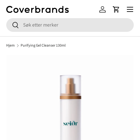
Meny
HOPP TIL INNHOLD
Logg inn
Handlekur
Søk
Søk
Hjem
Purifying Gel Cleanser 130ml