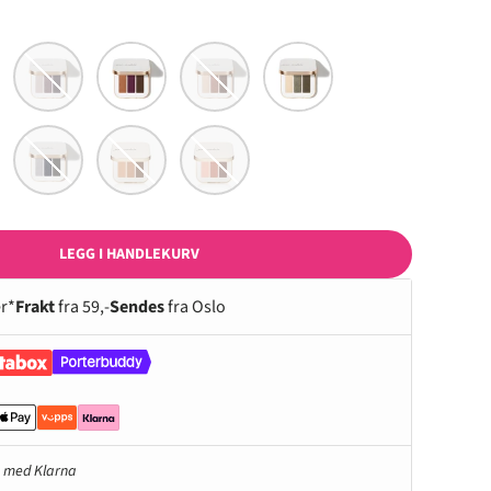
pot
Sundown
Ravishing
Pink Quartz
Harmony
ugar
Blue Hour
Honeysuckle
Wildflower
LEGG I HANDLEKURV
r*
Frakt
fra 59,-
Sendes
fra Oslo
eriet.
 bildet 9 i galleriet.
Last inn bildet 10 i galleriet.
Last inn bildet 11 i galleriet.
Last inn bildet 12 i galleriet.
e med Klarna