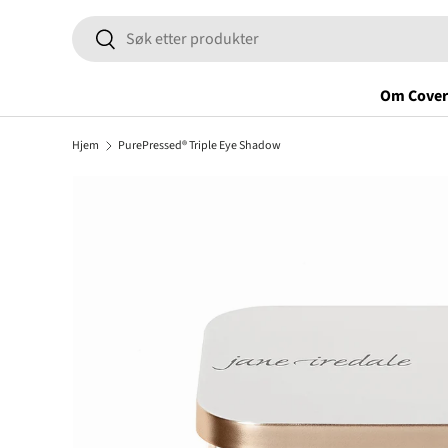
Søk
HOPP TIL INNHOLD
Søk
Om Cover
Hjem
PurePressed® Triple Eye Shadow
Bilde 5 er nå tilgjengelig i galleriet.