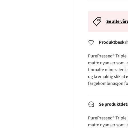
Se alle vår
Produktbeskri
PurePressed® Triple
matte nyanser som l
finmalte mineraler i 
og kremaktig slik at
fargekombinasjon for
Se produktdeta
PurePressed® Triple
matte nyanser som l