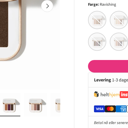
NESTE
Farge:
Ravishing
Cognac
Sweet S
Date Night
Brown S
Levering
1-3 dage
iet.
ildet 4 i galleriet.
Last inn bildet 5 i galleriet.
Last inn bildet 6 i galleriet.
Last inn bildet 7 i galleriet.
Last inn bildet 8 i gall
Last inn
Betal nå eller sener