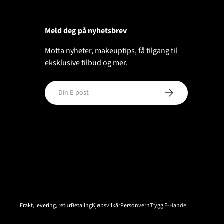
Meld deg på nyhetsbrev
Motta nyheter, makeuptips, få tilgang til
eksklusive tilbud og mer.
E-post
ABONNER
Frakt, levering, retur
Betaling
Kjøpsvilkår
Personvern
Trygg E-Handel