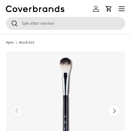
Meny
HOPP TIL INNHOLD
Logg inn
Handlekur
Søk
Søk
Hjem
Brush A23
FORRIGE
NESTE