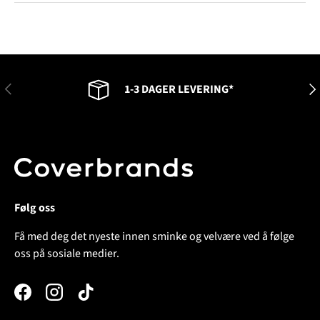
FORRIGE
NES
1-3 DAGER LEVERING*
Følg oss
Få med deg det nyeste innen sminke og velvære ved å følge
oss på sosiale medier.
Facebook
Instagram
TikTok