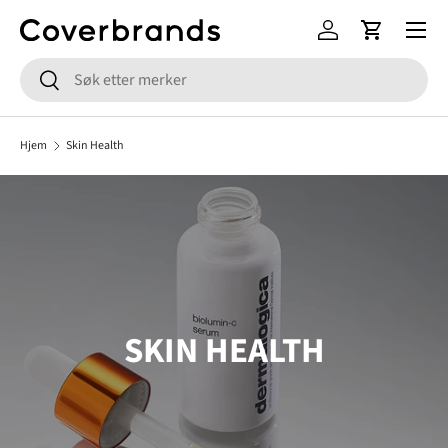
Meny
HOPP TIL INNHOLD
Logg inn
Handlekur
Søk
Søk
Hjem
Skin Health
SKIN HEALTH