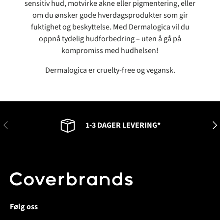
sensitiv hud, motvirke akne eller pigmentering, eller
om du ønsker gode hverdagsprodukter som gir
fuktighet og beskyttelse. Med Dermalogica vil du
oppnå tydelig hudforbedring – uten å gå på
kompromiss med hudhelsen!
Dermalogica er cruelty-free og vegansk.
FORRIGE
NES
1-3 DAGER LEVERING*
Følg oss