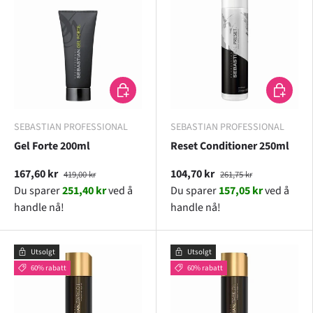
LEGG I HANDLEKURV
LEGG I H
SEBASTIAN PROFESSIONAL
SEBASTIAN PROFESSIONAL
Gel Forte 200ml
Reset Conditioner 250ml
167,60 kr
104,70 kr
419,00 kr
261,75 kr
Du sparer
251,40 kr
ved å
Du sparer
157,05 kr
ved å
handle nå!
handle nå!
Utsolgt
Utsolgt
60% rabatt
60% rabatt