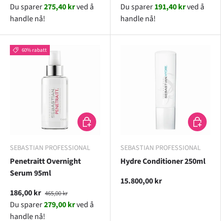
Du sparer
275,40 kr
ved å
Du sparer
191,40 kr
ved å
handle nå!
handle nå!
60% rabatt
LEGG I HANDLEKURV
LEGG I H
SEBASTIAN PROFESSIONAL
SEBASTIAN PROFESSIONAL
Penetraitt Overnight
Hydre Conditioner 250ml
Serum 95ml
15.800,00 kr
186,00 kr
465,00 kr
Du sparer
279,00 kr
ved å
handle nå!