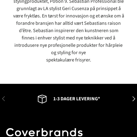
stylingproduktet, Potion 9. Sebastian Professional ble
grunnlagt av LA stylist Geri Cusenza på prinsippet å
være fryktløs. En tørst for innovasjon og et ønske om å
forandre bransjen har alltid vært Sebastians raison
d’être. Sebastian inspirerer den kunstneren som
finnes i enhver stylist med nye teknikker ved å
introdusere nye profesjonelle produkter for hårpleie
og styling for nye
spektakulære frisyrer.
FORRIGE
NES
1-3 DAGER LEVERING*