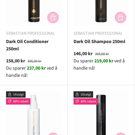
LEGG I HANDLEKURV
LEGG I H
SEBASTIAN PROFESSIONAL
SEBASTIAN PROFESSIONAL
Dark Oil Conditioner
Dark Oil Shampoo 250ml
250ml
146,00 kr
365,00 kr
158,00 kr
Du sparer
219,00 kr
ved å
395,00 kr
Du sparer
237,00 kr
ved å
handle nå!
handle nå!
Utsolgt
Utsolgt
60% rabatt
60% rabatt