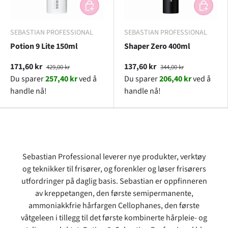
LEGG I HANDLEKURV
LEGG I H
SEBASTIAN PROFESSIONAL
SEBASTIAN PROFESSIONAL
Potion 9 Lite 150ml
Shaper Zero 400ml
171,60 kr
137,60 kr
429,00 kr
344,00 kr
Du sparer
257,40 kr
ved å
Du sparer
206,40 kr
ved å
handle nå!
handle nå!
Sebastian Professional leverer nye produkter, verktøy
og teknikker til frisører, og forenkler og løser frisørers
utfordringer på daglig basis. Sebastian er oppfinneren
av kreppetangen, den første semipermanente,
ammoniakkfrie hårfargen Cellophanes, den første
våtgeleen i tillegg til det første kombinerte hårpleie- og