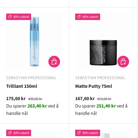
60% rabatt
60% rabatt
LEGG I HANDLEKURV
LEGG I H
SEBASTIAN PROFESSIONAL
SEBASTIAN PROFESSIONAL
Trilliant 150ml
Matte Putty 75ml
175,60 kr
167,60 kr
439,00 kr
419,00 kr
Du sparer
263,40 kr
ved å
Du sparer
251,40 kr
ved å
handle nå!
handle nå!
60% rabatt
60% rabatt