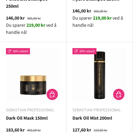
250ml
146,00 kr
365,00 kr
146,00 kr
Du sparer
219,00 kr
ved å
365,00 kr
Du sparer
219,00 kr
ved å
handle nå!
handle nå!
60% rabatt
60% rabatt
LEGG I HANDLEKURV
LEGG I H
SEBASTIAN PROFESSIONAL
SEBASTIAN PROFESSIONAL
Dark Oil Mask 150ml
Dark Oil Mist 200ml
183,60 kr
127,60 kr
459,00 kr
319,00 kr