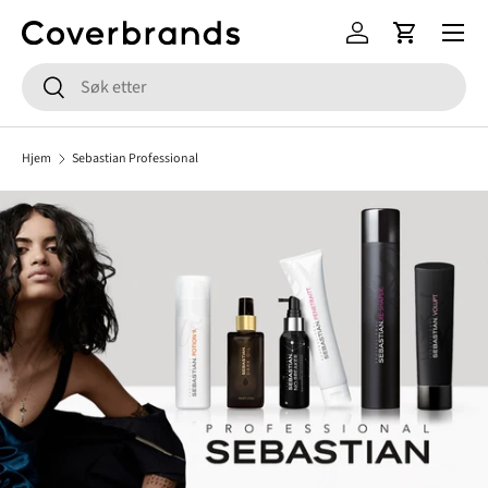
Meny
HOPP TIL INNHOLD
Logg inn
Handlekur
Søk
Søk
Hjem
Sebastian Professional