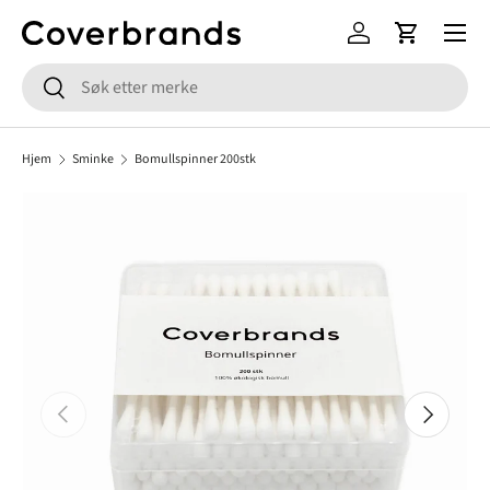
Meny
HOPP TIL INNHOLD
Logg inn
Handlekur
Søk
Søk
Hjem
Sminke
Bomullspinner 200stk
FORRIGE
NESTE