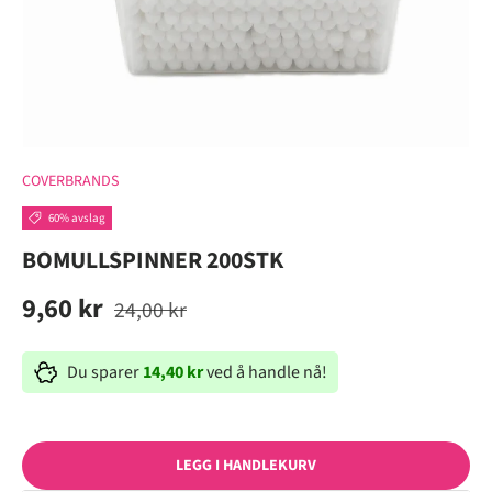
COVERBRANDS
60% avslag
BOMULLSPINNER 200STK
9,60 kr
24,00 kr
Du sparer
14,40 kr
ved å handle nå!
LEGG I HANDLEKURV