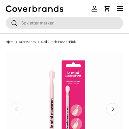
Meny
HOPP TIL INNHOLD
Logg inn
Handlekur
Søk
Søk
Hjem
Accessories
Nail Cuticle Pusher Pink
FORRIGE
NESTE