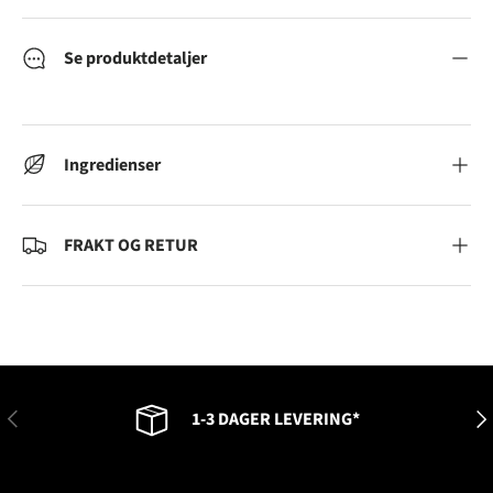
Se produktdetaljer
Ingredienser
FRAKT OG RETUR
FORRIGE
NES
1-3 DAGER LEVERING*